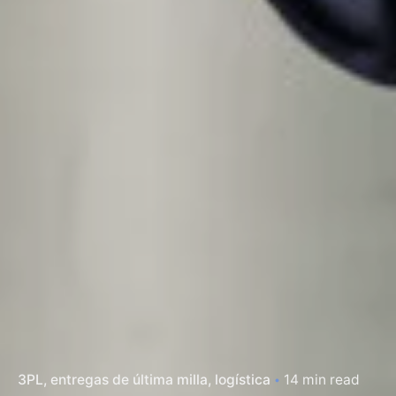
3PL
entregas de última milla
logística
14 min read