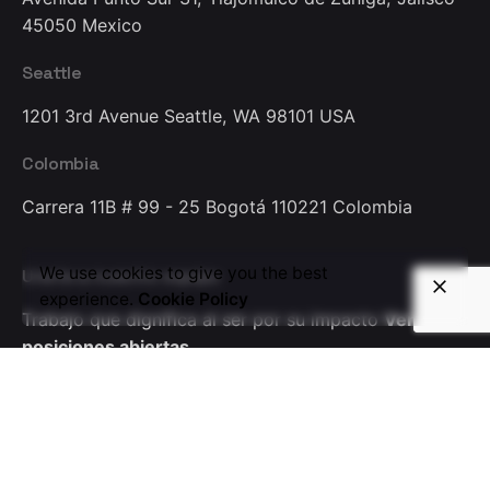
45050
Mexico
Seattle
1201 3rd Avenue
Seattle, WA 98101
USA
Colombia
Carrera 11B # 99 - 25
Bogotá 110221
Colombia
We use cookies to give you the best
Unete a nuestro equipo
experience.
Cookie Policy
Trabajo que dignifica
al ser por su impacto
Ver
posiciones abiertas
Partners
Impulsando clientes al éxito
a través de alianzas
estrategicas
Conviertase en partner hoy