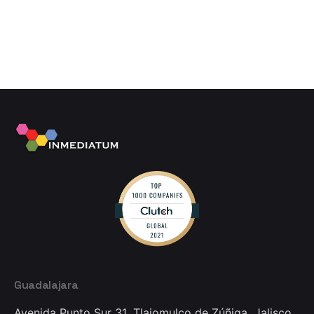
Guadalajara
Avenida Punto Sur 31,
Tlajomulco de Zúñiga, Jalisco