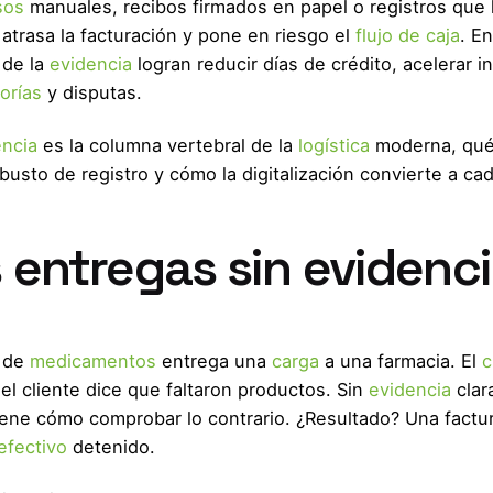
sos
manuales, recibos firmados en papel o registros que 
atrasa la facturación y pone en riesgo el
flujo de caja
. En
de la
evidencia
logran reducir días de crédito, acelerar i
orías
y disputas.
ncia
es la columna vertebral de la
logística
moderna, qu
busto de registro y cómo la digitalización convierte a ca
s entregas sin evidenc
r de
medicamentos
entrega una
carga
a una farmacia. El
c
l cliente dice que faltaron productos. Sin
evidencia
clara
 tiene cómo comprobar lo contrario. ¿Resultado? Una factu
 efectivo
detenido.