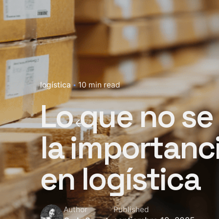
logística
10 min read
Lo que no se
la importanci
en logística
Author
Published