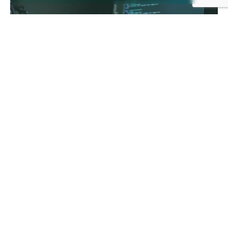
diciembre 22, 2020
4 min read
Como agregar autenticación
multifactor a mi proyecto con NodeJS
La autenticación multifactor combina dos