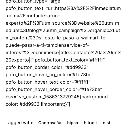
pofo_button_type=”large”
pofo_button_text=”url:https%3A%2F%2Finmediatum
.com%2Fcontacte-a-un-
experto%2F%3Futm_source%3Dwebsite%26utm_m
edium%3Dblog%26utm_campaign%3Dorganic%26ut
m_content%3Dsi-esto-le-paso-a-walmart-te-
puede-pasar-a-ti-tambienservice-of-
interest%3Decommerce|title:Contacte%20a%20un%
20experto||” pofo_button_text_color=”#ffffff”
pofo_button_border_color=”#dd9933″
pofo_button_hover_bg_color=”#1e73be”
pofo_button_hover_text_color=”#ffffff”
pofo_button_hover_border_color=”#1e73be”
css=”.vc_custom_1586313729245{background-
color: #dd9933 !important;}”]
Tagged with:
Contraseña
hipaa
hitrust
nist