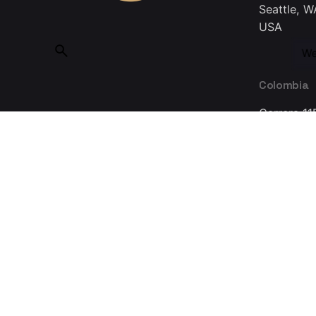
Seattle, W
USA
We
Colombia
Carrera 11
Bogotá 11
Colombia
Made with ❤ in Guadalajara © 2025, INMEDIATUM a Nov