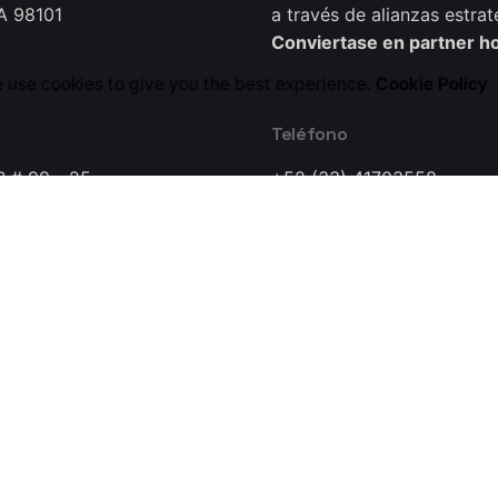
A 98101
a través de alianzas estrat
Conviertase en partner h
 use cookies to give you the best experience.
Cookie Policy
Teléfono
B # 99 - 25
+52 (33) 41703558
0221
a Dynamics Research Lab Company