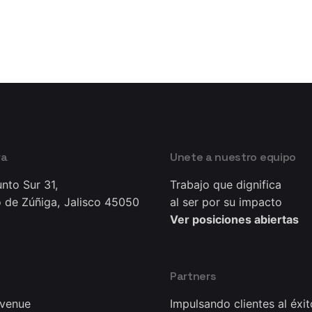
ra
Unete a nuestro equipo
nto Sur 31,
Trabajo que dignifica
 de Zúñiga, Jalisco 45050
al ser por su impacto
Ver posiciones abiertas
Partners
Avenue
Impulsando clientes al éxit