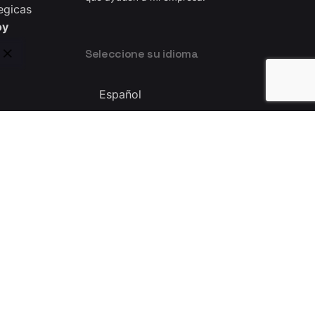
egicas
oy
Seleccione su idioma
Seleccione
su
idioma
Privacy & Cookie Policy
|
Terms of Service