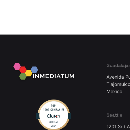
Guadalaja
Avenida Pu
Tlajomulco
Mexico
Seattle
1201 3rd 