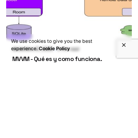
We use cookies to give you the best
experience.
Cookie Policy
diciembre 21, 2020
9 min read
MVVM - Qué es y como funciona.
¡Qué tal! Eduardo Rodríguez de este lado del...
Read More