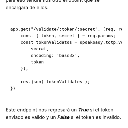
para eso tendremos otro endpoint que se
encargara de ellos.
app.get("/validate/:token/:secret", (req, res)
    const { token, secret } = req.params;

    const tokenValidates = speakeasy.totp.veri
        secret,

        encoding: 'base32',

        token

    });

    res.json( tokenValidates );

})
Este endpoint nos regresará un
True
si el token
enviado es valido y un
False
si el token es invalido.