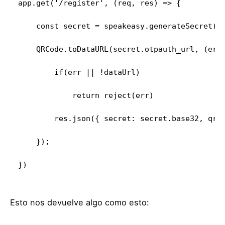
app.get('/register', (req, res) => {

    const secret = speakeasy.generateSecret();
    QRCode.toDataURL(secret.otpauth_url, (err,
        if(err || !dataUrl)

            return reject(err)

        res.json({ secret: secret.base32, qrCo
    });

})
Esto nos devuelve algo como esto: