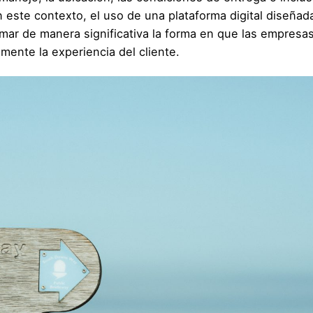
n este contexto, el uso de una plataforma digital diseñad
ar de manera significativa la forma en que las empresa
mente la experiencia del cliente.