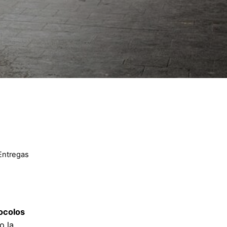
Entregas
e
ocolos
o la