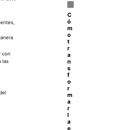
ientes,
anera
r con
 las
del