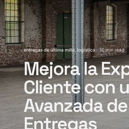
entregas de última milla
logística
10 min read
Mejora la Exp
Cliente con 
Avanzada de 
Entregas