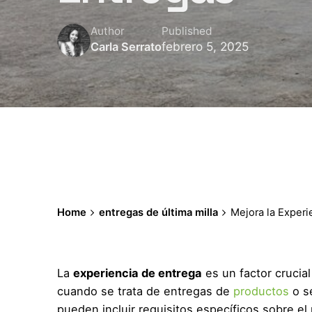
Author
Published
febrero 5, 2025
Carla Serrato
Home
entregas de última milla
Mejora la Experi
La
experiencia de entrega
es un factor crucial
cuando se trata de entregas de
productos
o se
pueden incluir requisitos específicos sobre el 