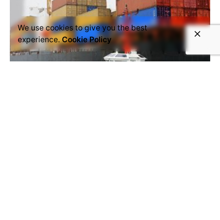
We use cookies to give you the best
experience.
Cookie Policy
octubre 11, 2022
4 min read
Aumento del coste del flete y
expectativas para 2022.
Muchos empresarios y emprendedores están
preocupados por el...
Read More