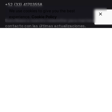
+52 (33) 41703558
We use cookies to give you the best
experience.
Cookie Policy
Suscríbase a nuestro newsletter para mantenerse en
contacto con las últimas actualizaciones.
Estoy de acuerdo en recibir emails que ayuden a mi
empresa.
Seleccione su idioma
Seleccione
su
idioma