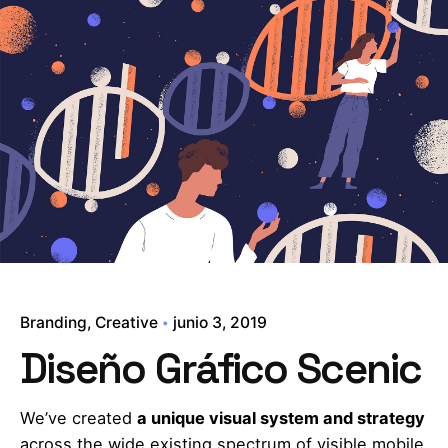
Skip
to
content
Branding
Creative
junio 3, 2019
Diseño Gráfico Scenic
We’ve created
a unique visual system and strategy
across the wide existing spectrum of visible mobile