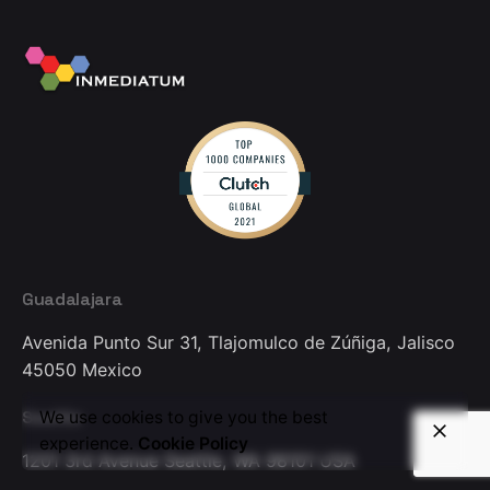
Guadalajara
Avenida Punto Sur 31,
Tlajomulco de Zúñiga, Jalisco
45050
Mexico
Seattle
We use cookies to give you the best
experience.
Cookie Policy
1201 3rd Avenue
Seattle, WA 98101
USA