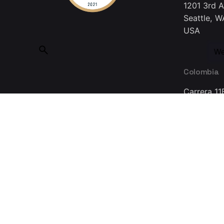
1201 3rd 
Seattle, W
USA
We
Colombia
Carrera 11
Bogotá 11
Colombia
Made with ❤ in Guadalajara © 2025, INMEDIATUM a Nov