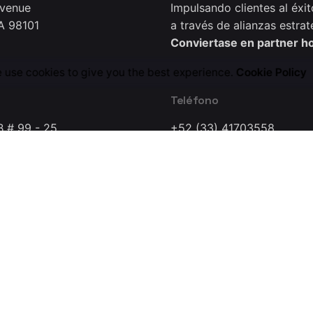
Avenue
Impulsando clientes al éxit
A 98101
a través de alianzas estrat
Conviertase en partner h
 use cookies to give you the best experience.
Cookie Policy
Teléfono
B # 99 - 25
+52 (33) 41703558
0221
a Dynamics Research Lab Company