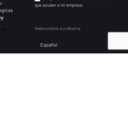
o
que ayuden a mi empresa.
egicas
oy
Seleccione su idioma
Seleccione
su
idioma
Privacy & Cookie Policy
|
Terms of Service