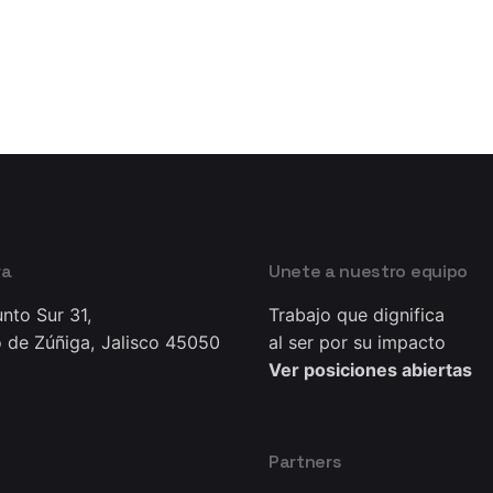
ra
Unete a nuestro equipo
nto Sur 31,
Trabajo que dignifica
 de Zúñiga, Jalisco 45050
al ser por su impacto
Ver posiciones abiertas
Partners