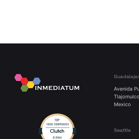
Guadalaja
Avenida Pu
Tlajomulco
Mexico
Seattle