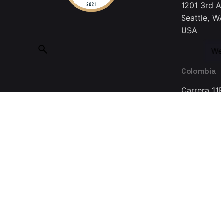
1201 3rd 
Seattle, W
USA
We
Colombia
Carrera 11
Bogotá 11
Colombia
Made with ❤ in Guadalajara © 2025, INMEDIATUM a Nov