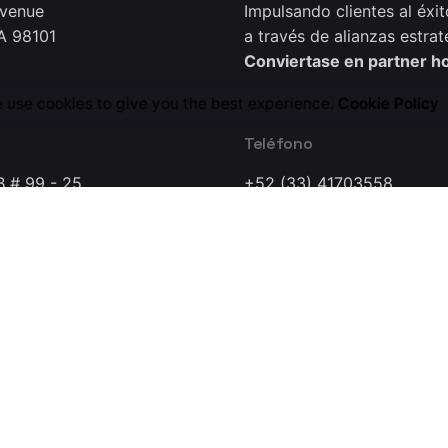
Avenue
Impulsando clientes al éxit
A 98101
a través de alianzas estrat
Conviertase en partner h
 use cookies to give you the best experience.
Cookie Policy
Teléfono
B # 99 - 25
+52 (33) 41703558
0221
a Dynamics Research Lab Company