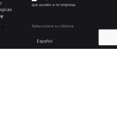
o
que ayuden a mi empresa.
egicas
oy
Seleccione su idioma
Seleccione
su
idioma
Privacy & Cookie Policy
|
Terms of Service