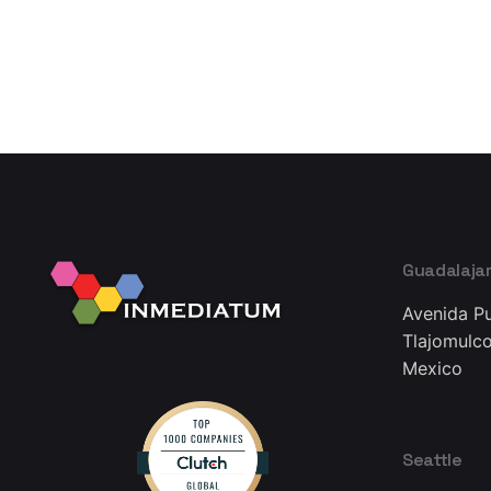
1
Guadalaja
Avenida Pu
Tlajomulco
Mexico
Seattle