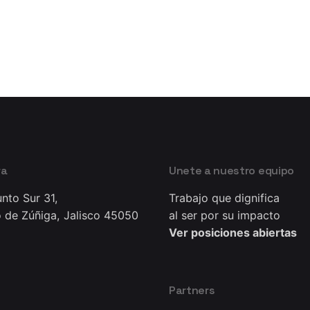
ra
Unete a nuestro equipo
nto Sur 31,
Trabajo que dignifica
 de Zúñiga, Jalisco 45050
al ser por su impacto
Ver posiciones abiertas
Partners