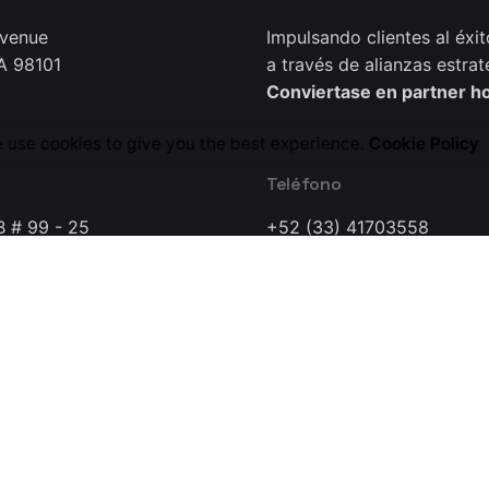
Avenue
Impulsando clientes al éxit
A 98101
a través de alianzas estrat
Conviertase en partner h
 use cookies to give you the best experience.
Cookie Policy
Teléfono
B # 99 - 25
+52 (33) 41703558
0221
a Dynamics Research Lab Company