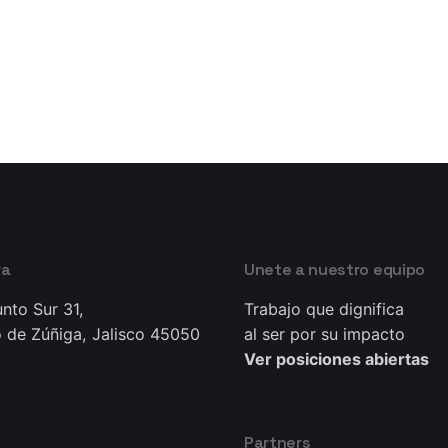
ra
Unete a nuestro equipo
nto Sur 31,
Trabajo que dignifica
 de Zúñiga, Jalisco 45050
al ser por su impacto
Ver posiciones abiertas
Partners