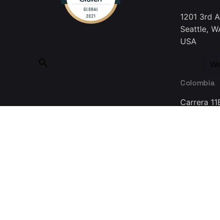
1201 3rd 
Seattle, W
USA
We
Colombia
Carrera 11
Bogotá 11
Colombia
Made with ❤ in Guadalajara © 2025, INMEDIATUM a Nov