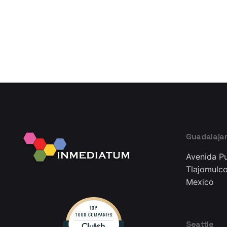
1
Guadalaja
Avenida Pu
Tlajomulco
Mexico
Seattle