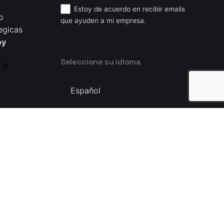
Estoy de acuerdo en recibir emails
o
que ayuden a mi empresa.
egicas
oy
Seleccione su idioma
Seleccione
su
idioma
Privacy & Cookie Policy
|
Terms of Service