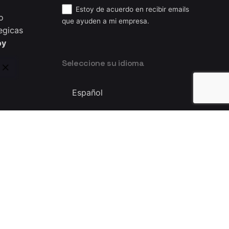
Estoy de acuerdo en recibir emails
o
que ayuden a mi empresa.
egicas
oy
Seleccione su idioma
Seleccione
su
idioma
Privacy & Cookie Policy
|
Terms of Service