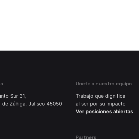
ra
Unete a nuestro equipo
nto Sur 31,
Trabajo que dignifica
 de Zúñiga, Jalisco 45050
al ser por su impacto
Ver posiciones abiertas
Partners