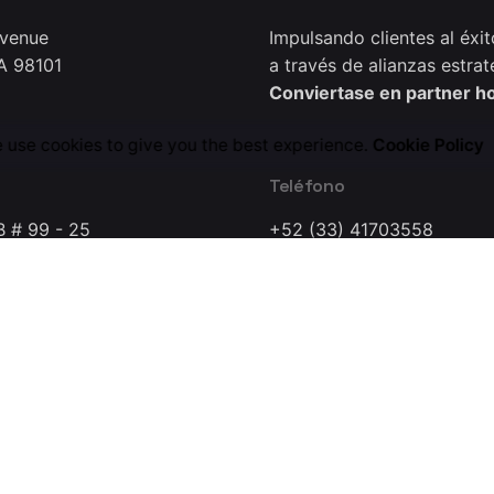
Avenue
Impulsando clientes al éxit
A 98101
a través de alianzas estrat
Conviertase en partner h
 use cookies to give you the best experience.
Cookie Policy
Teléfono
B # 99 - 25
+52 (33) 41703558
0221
a Dynamics Research Lab Company