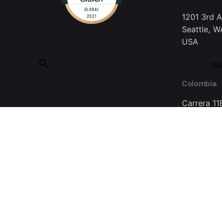
1201 3rd 
Seattle, W
USA
We
Colombia
Carrera 11
Bogotá 11
Colombia
Made with ❤ in Guadalajara © 2025, INMEDIATUM a Nov