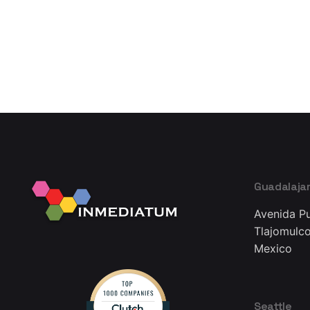
1
Guadalaja
Avenida Pu
Tlajomulco
Mexico
Seattle