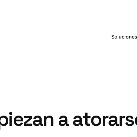
Solucione
iezan a atorars