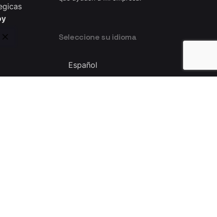
egicas
oy
Seleccione su idioma
Seleccione
su
idioma
Privacy & Cookie Policy
|
Terms of Service