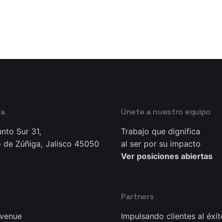
ra
Unete a nuestro equipo
nto Sur 31,
Trabajo que dignifica
 de Zúñiga, Jalisco 45050
al ser por su impacto
Ver posiciones abiertas
Partners
Avenue
Impulsando clientes al éxit