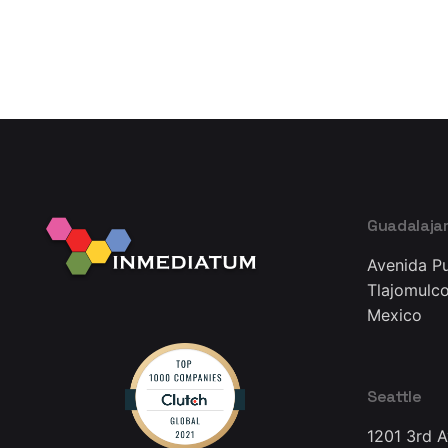
Guadalaja
Avenida Pu
Tlajomulco
Mexico
Seattle
1201 3rd 