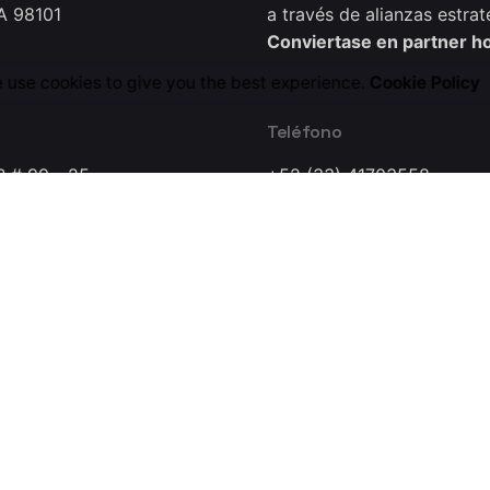
A 98101
a través de alianzas estrat
Conviertase en partner h
 use cookies to give you the best experience.
Cookie Policy
Teléfono
B # 99 - 25
+52 (33) 41703558
0221
a Dynamics Research Lab Company