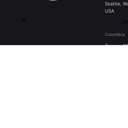
Seattle, W
USA
We
Colombia
Carrera 11
Bogotá 11
Colombia
Made with ❤ in Guadalajara © 2025, INMEDIATUM a Nov