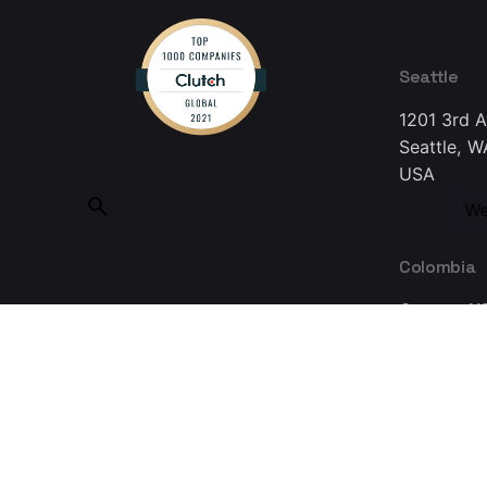
Seattle
1201 3rd 
Seattle, W
USA
We
Colombia
Carrera 11
Bogotá 11
Colombia