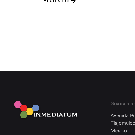
Read More
1
Guadalaja
Avenida Pu
Tlajomulco
Mexico