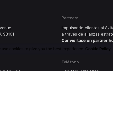
Partners
Avenue
Impulsando clientes al éxit
A 98101
a través de alianzas estrat
Conviertase en partner h
 use cookies to give you the best experience.
Cookie Policy
Teléfono
B # 99 - 25
+52 (33) 41703558
0221