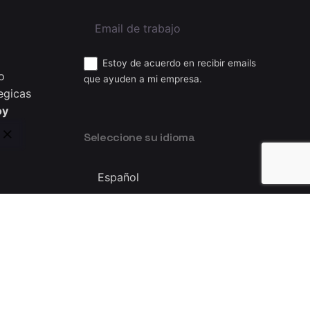
Estoy de acuerdo en recibir emails
o
que ayuden a mi empresa.
egicas
oy
Seleccione su idioma
Seleccione
su
idioma