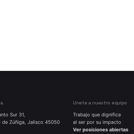
ra
Unete a nuestro equipo
nto Sur 31,
Trabajo que dignifica
 de Zúñiga, Jalisco 45050
al ser por su impacto
Ver posiciones abiertas