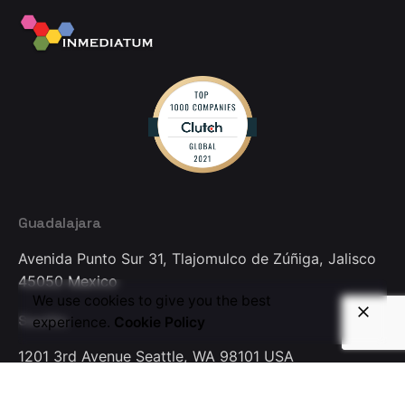
Guadalajara
Avenida Punto Sur 31,
Tlajomulco de Zúñiga, Jalisco
45050
Mexico
We use cookies to give you the best
Seattle
experience.
Cookie Policy
1201 3rd Avenue
Seattle, WA 98101
USA
Colombia