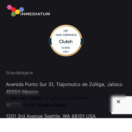
Guadalajara
Avenida Punto Sur 31,
Tlajomulco de Zúñiga, Jalisco
45050
Mexico
We use cookies to give you the best
Seattle
experience.
Cookie Policy
1201 3rd Avenue
Seattle, WA 98101
USA
Colombia