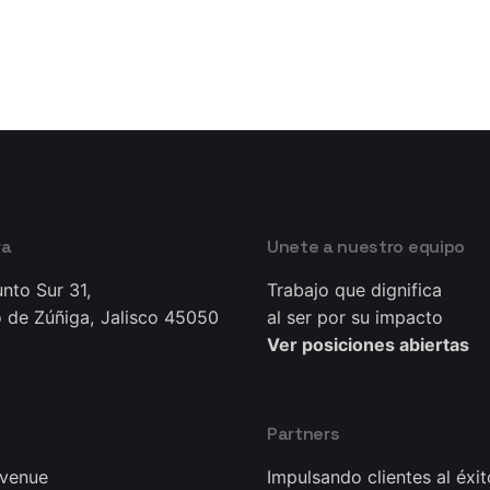
ra
Unete a nuestro equipo
nto Sur 31,
Trabajo que dignifica
 de Zúñiga, Jalisco 45050
al ser por su impacto
Ver posiciones abiertas
Partners
Avenue
Impulsando clientes al éxit