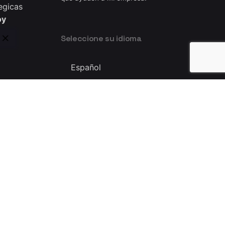
egicas
oy
Seleccione su idioma
Seleccione
su
idioma
Privacy & Cookie Policy
|
Terms of Service