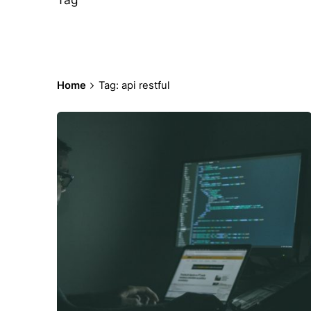
Home
Tag: api restful