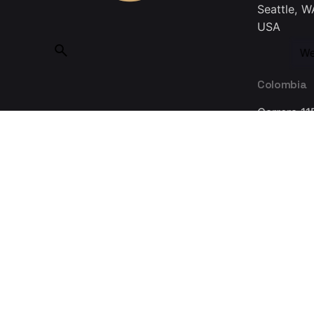
Seattle, W
USA
We
Colombia
Carrera 11
Bogotá 11
Colombia
Made with ❤ in Guadalajara © 2025, INMEDIATUM a Nov