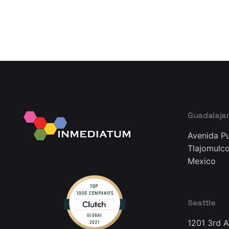
Guadalaja
Avenida Pu
Tlajomulco
Mexico
Seattle
1201 3rd 