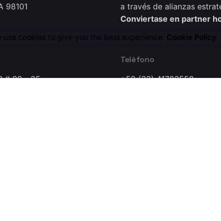
A 98101
a través de alianzas estrat
Conviertase en partner h
 use cookies to give you the best experience.
Cookie Policy
Teléfono
B # 99 - 25
+52 (33) 41703558
0221
a Dynamics Research Lab Company