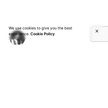
We use cookies to give you the best
experience.
Cookie Policy
Carla Serrato
Especialista en ciencias sociales y de
comportamiento. Carla no solo asesora a nuestro
departamento de UX en INMEDIATUM sino que su
investigación permite optimizar nuestros
algoritmos de inteligencia artificial como para la
prevención de riesgo crediticio, genera mejor
adherencia a tratamientos médicos,
reconocimiento facial para identificar rasgos de la
personalidad entre otros.