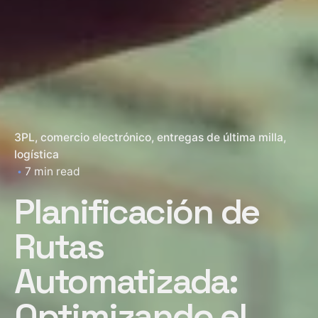
3PL
comercio electrónico
entregas de última milla
logística
7 min read
Planificación de
Rutas
Automatizada:
Optimizando el