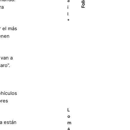
a
ra
i
l
*
r el más
ienen
 van a
aro”.
hículos
ores
L
o
ra están
m
á