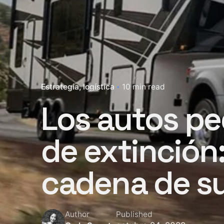
Estrategia
logística
10 min read
Los autos pe
de extinción:
cadena de su
Author
Published