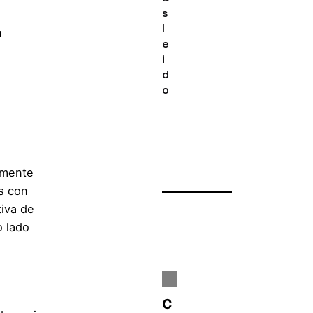
s
l
n
e
i
d
o
lmente
as con
tiva de
o lado