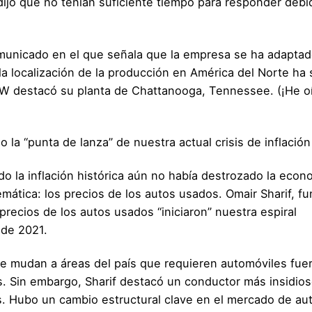
jo que no tenían suficiente tiempo para responder debi
unicado en el que señala que la empresa se ha adaptado
 la localización de la producción en América del Norte ha 
e VW destacó su planta de Chattanooga, Tennessee. (¡He o
 la “punta de lanza” de nuestra actual crisis de inflación
ndo la inflación histórica aún no había destrozado la econ
mática: los precios de los autos usados. Omair Sharif, f
 precios de los autos usados “iniciaron” nuestra espiral
 de 2021.
e mudan a áreas del país que requieren automóviles fue
. Sin embargo, Sharif destacó un conductor más insidios
. Hubo un cambio estructural clave en el mercado de au