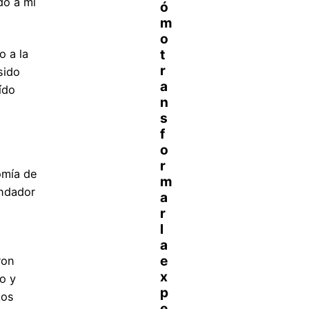
do a mi
 a la
sido
ído
omía de
undador
ron
o y
tos