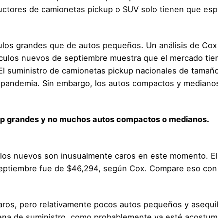
ductores de camionetas pickup o SUV solo tienen que esp
culos grandes que de autos pequeños. Un análisis de Cox
ículos nuevos de septiembre muestra que el mercado tie
El suministro de camionetas pickup nacionales de tamañ
a pandemia. Sin embargo, los autos compactos y medianos
up grandes y no muchos autos compactos o medianos.
culos nuevos son inusualmente caros en este momento. El
eptiembre fue de $46,294, según Cox. Compare eso con
aros, pero relativamente pocos autos pequeños y asequi
dena de suministro, como probablemente ya esté acostum