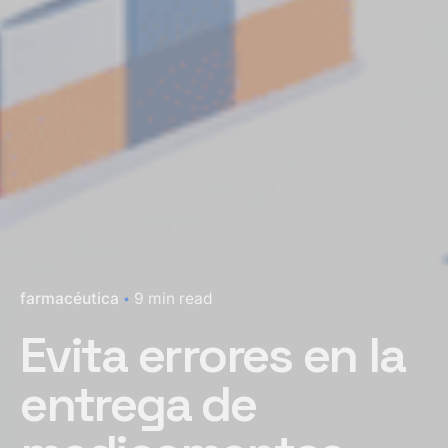
farmacéutica
9 min read
Evita errores en la
entrega de