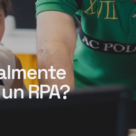
ealmente
 un RPA?