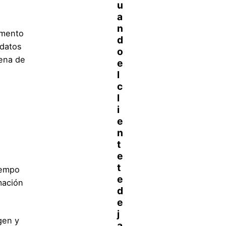
amento
 datos
dena de
iempo
mación
gen y