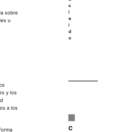
s
l
da sobre
e
des u
i
d
o
os
es y los
ad
os a los
 forma