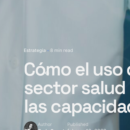
Estrategia
8 min read
Cómo el uso 
sector salud
las capacidad
Author
Published