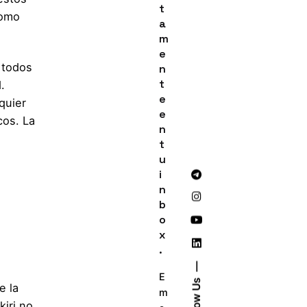
t
como
a
m
e
 todos
n
t
.
e
quier
e
cos. La
n
t
u
i
n
b
o
x
.
E
Follow Us
e la
m
kiri no