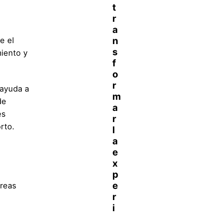
e el
iento y
 ayuda a
de
es
rto.
areas