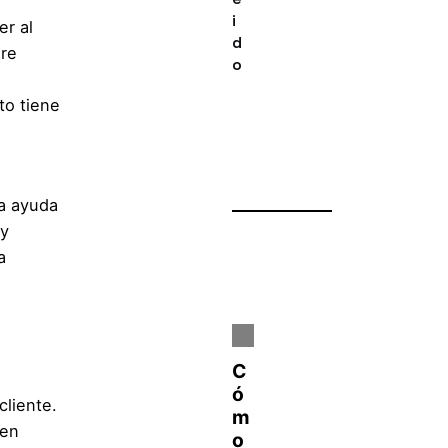
i
er al
d
ere
o
to tiene
la ayuda
 y
a
cliente.
den