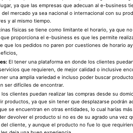
 lugar, ya que las empresas que adecuan al e-business ti
 del mercado ya sea nacional o internacional con su pro
res y al mismo tiempo.
inas físicas se tiene como limitante el horario, ya que n
 que proporciona el e-business es que les permite realiz
ace que los pedidos no paren por cuestiones de horario 
eficios,
tes:
El tener una plataforma en donde los clientes pueda
servicios que requieren, de mejor calidad o inclusive enc
ener una amplia variedad e incluso poder buscar product
 ser difíciles de encontrar.
los clientes puedan realizar las compras desde su domici
ir productos, ya que sin tener que desplazarse podrán ad
e se encuentran en otras entidades, lo cual harías más d
oder devolver el producto si no es de su agrado una vez q
del cliente, y aunque el producto no fue lo que requiriero
 les deja una buen experiencia.