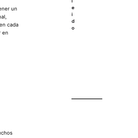
l
e
ener un
i
al,
d
 en cada
o
r en
muchos