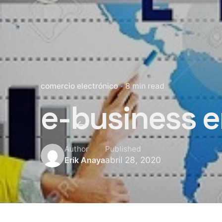
comercio electrónico
8 min read
e-business 
Author
Published
abril 28, 2020
Erik Anaya