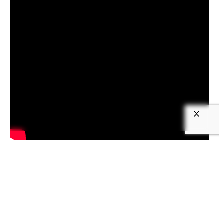
We use cookies to give you the best
experience.
Cookie Policy
enero 8, 2021
4 min read
La innovación que buscan las empresas.
En este articulo presentamos la entrevista
para The...