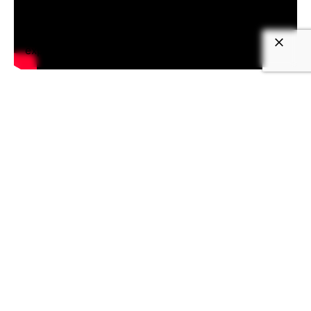
We use cookies to give you the best
experience.
Cookie Policy
enero 8, 2021
4 min read
La innovación que buscan las empresas.
En este articulo presentamos la entrevista
para The...
Read More