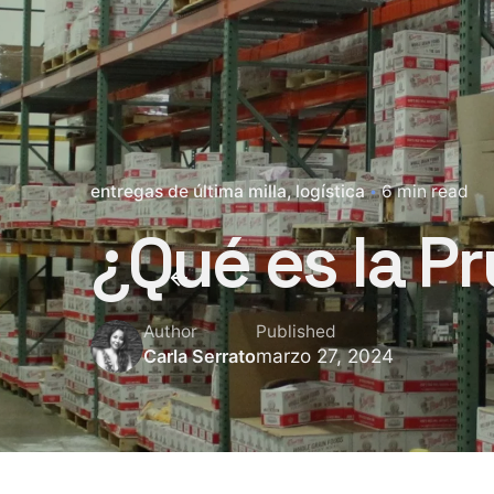
entregas de última milla
logística
6 min read
¿Qué es la P
Author
Published
marzo 27, 2024
Carla Serrato