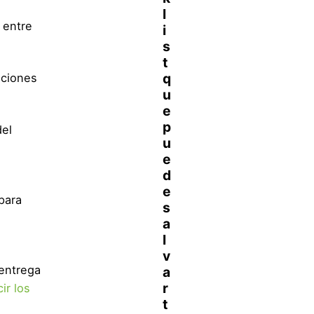
 entre
aciones
del
para
 entrega
ir los