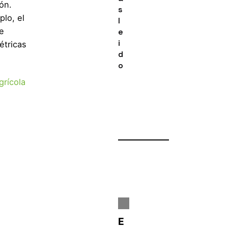
ón.
s
plo, el
l
e
e
i
étricas
d
o
grícola