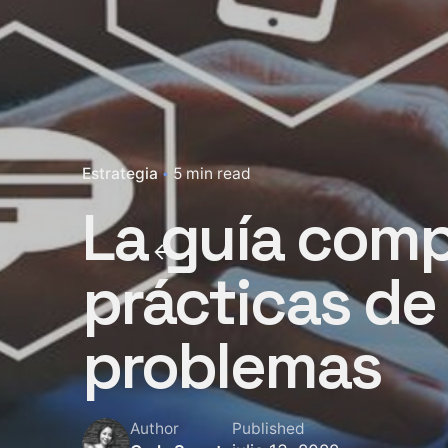
Estrategia
5 min read
La guía comp
prácticas de
problemas
Author
Published