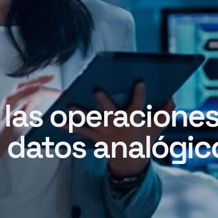
las operacione
n datos analógic