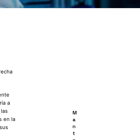
recha
ente
ría a
 las
M
s en la
a
n
 sus
t