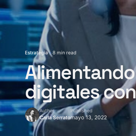
Estrategia
8 min read
Alimentando 
digitales co
Author
Published
mayo 13, 2022
Carla Serrato