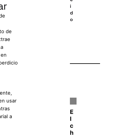
ar
i
d
 de
o
to de
xtrae
sa
 en
perdicio
ente,
en usar
ntras
rial a