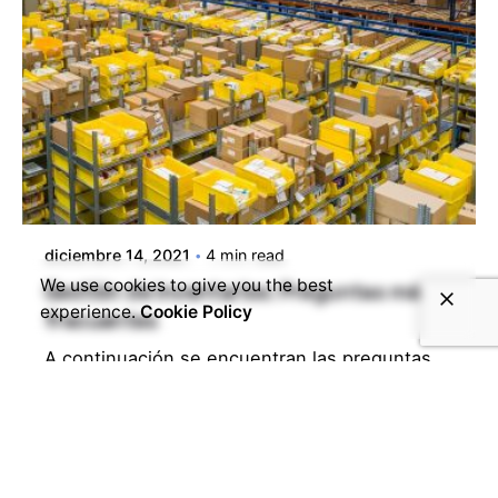
diciembre 14, 2021
4 min read
We use cookies to give you the best
Gestión de inventarios: Preguntas más
experience.
Cookie Policy
frecuentes
A continuación se encuentran las preguntas
frecuentes sobre...
Read More