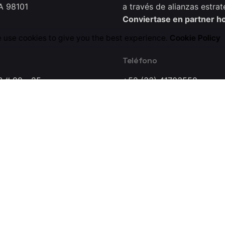
A 98101
a través de alianzas estrat
Conviertase en partner h
 use cookies to give you the best experience.
Cookie Policy
Teléfono
B # 99 - 25
+52 (33) 41703558
0221
a Dynamics Research Lab Company