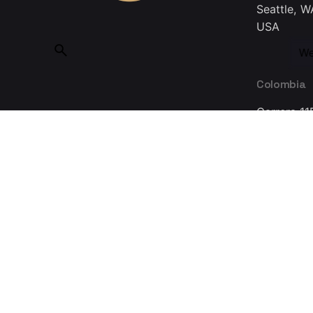
Seattle, W
USA
We
Colombia
Carrera 11
Bogotá 11
Colombia
Made with ❤ in Guadalajara © 2025, INMEDIATUM a Nov