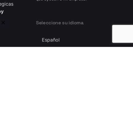
egicas
oy
Seleccione su idioma
Seleccione
su
idioma
Privacy & Cookie Policy
|
Terms of Service