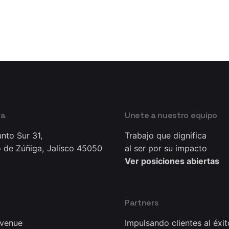
ra
Unete a nuestro equipo
nto Sur 31,
Trabajo que dignifica
 de Zúñiga, Jalisco 45050
al ser por su impacto
Ver posiciones abiertas
Partners
Avenue
Impulsando clientes al éxit