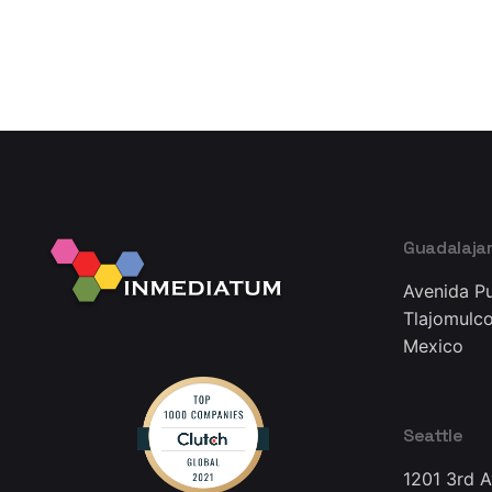
Guadalaja
Avenida Pu
Tlajomulco
Mexico
Seattle
1201 3rd 